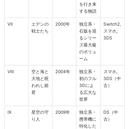
を行き来
する物語
VII
エデンの
2000年
独立系・
Switch2,
戦士たち
石版を巡
スマホ,
るシリー
3DS
ズ最大級
のボリュ
ーム
VIII
空と海と
2004年
独立系・
スマホ,
大地と呪
初のフル
3DS（中
われし姫
3Dによ
古）
君
る広大な
世界
IX
星空の守
2009年
独立系・
DS（中
り人
携帯機に
古）
特化した