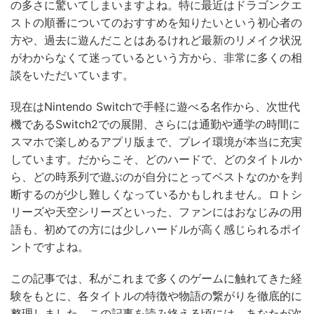
の多さに驚いてしまいますよね。特に最近はドラゴンクエ
ストの順番についてのおすすめを知りたいという初心者の
方や、過去に遊んだことはあるけれど最新のリメイク状況
がわからなくて迷っているという方から、非常に多くの相
談をいただいています。
現在はNintendo Switchで手軽に遊べる名作から、次世代
機であるSwitch2での展開、さらには通勤や通学の時間に
スマホで楽しめるアプリ版まで、プレイ環境が本当に充実
しています。だからこそ、どのハードで、どのタイトルか
ら、どの時系列で遊ぶのが自分にとってベストなのかを判
断するのが少し難しくなっているかもしれません。ロトシ
リーズや天空シリーズといった、ファンにはおなじみの用
語も、初めての方には少しハードルが高く感じられるポイ
ントですよね。
この記事では、私がこれまで多くのゲームに触れてきた経
験をもとに、各タイトルの特徴や物語の繋がりを徹底的に
整理しました。この記事を読み終える頃には、あなたが次