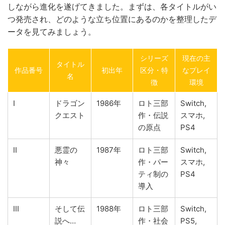
しながら進化を遂げてきました。まずは、各タイトルがい
つ発売され、どのような立ち位置にあるのかを整理したデ
ータを見てみましょう。
シリーズ
現在の主
タイトル
作品番号
初出年
区分・特
なプレイ
名
徴
環境
I
ドラゴン
1986年
ロト三部
Switch,
クエスト
作・伝説
スマホ,
の原点
PS4
II
悪霊の
1987年
ロト三部
Switch,
神々
作・パー
スマホ,
ティ制の
PS4
導入
III
そして伝
1988年
ロト三部
Switch,
説へ…
作・社会
PS5,