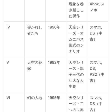
現象を巻
Xbox, ス
き起こし
マホ
た傑作
IV
導かれし
1990年
天空シリ
スマホ,
者たち
ーズ・オ
DS（中
ムニバス
古）
形式のシ
ナリオ
V
天空の花
1992年
天空シリ
スマホ,
嫁
ーズ・親
DS,
子三代の
PS2（中
壮大な人
古）
生劇
VI
幻の大地
1995年
天空シリ
スマホ,
ーズ・二
DS（中
つの世界
古）