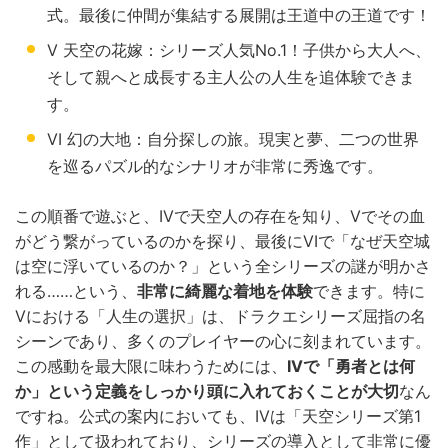
式。最後に仲間が集結する展開は王道中の王道です！
V 天空の花嫁：シリーズ人気No.1！子供から大人へ、
そして親へと成長する主人公の人生を追体験できま
す。
VI 幻の大地：自分探しの旅。現実と夢、二つの世界
を巡るパズル的なシナリオが非常に秀逸です。
この順番で遊ぶと、IVで天空人の存在を知り、Vでその血
がどう繋がっているのかを探り、最後にVIで「なぜ天空城
は空に浮いているのか？」という全シリーズの謎が明かさ
れる……という、
非常に綺麗な着地を体験
できます。特に
Vにおける「人生の選択」は、ドラクエシリーズ屈指の名
シーンであり、多くのプレイヤーの心に刻まれています。
この感動を最大限に味わうためには、
IVで「勇者とは何
か」という定義をしっかり頭に入れておくことが大切
なん
ですね。公式の案内においても、IVは「天空シリーズ第1
作」として扱われており、シリーズの導入として非常に優