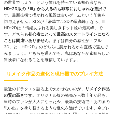
の世界でしょ？」という憧れを持っている初心者なら、
HD-2D版の『III』から入るのも非常におしゃれな選択
で
す。最新技術で描かれる風景は古いゲームという印象を一
切与えません。XI Sが「豪華フル3Dの最高峰」なら、III
HD-2Dは「情緒あふれる美しきドット絵の最高峰」で
す。どちらも
初心者にとって最高のスタートラインになる
ことは間違いありません
。まずは自分の感性が「フル
3D」と「HD-2D」のどちらに惹かれるかを直感で選んで
みましょう。どちらを選んでも、私はあなたが素晴らしい
冒険者になれることを確信していますよ。
リメイク作品の進化と現行機でのプレイ方法
最近のドラクエを語る上で欠かせないのが、
リメイク作品
の質の高さ
です。オリジナル版の発売から数十年が経ち、
当時のファンが大人になった今、最新の技術で「あの頃の
思い出」を塗り替えるような進化を遂げています。今プレ