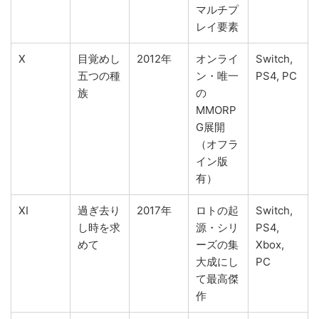
マルチプ
レイ要素
X
目覚めし
2012年
オンライ
Switch,
五つの種
ン・唯一
PS4, PC
族
の
MMORP
G展開
（オフラ
イン版
有）
XI
過ぎ去り
2017年
ロトの起
Switch,
し時を求
源・シリ
PS4,
めて
ーズの集
Xbox,
大成にし
PC
て最高傑
作