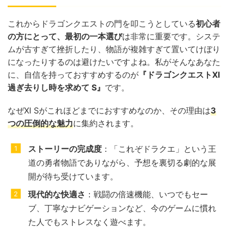
これからドラゴンクエストの門を叩こうとしている
初心者
の方にとって、最初の一本選び
は非常に重要です。システ
ムが古すぎて挫折したり、物語が複雑すぎて置いてけぼり
になったりするのは避けたいですよね。私がそんなあなた
に、自信を持っておすすめするのが
『ドラゴンクエストXI
過ぎ去りし時を求めて S』
です。
なぜXI Sがこれほどまでにおすすめなのか、その理由は
3
つの圧倒的な魅力
に集約されます。
ストーリーの完成度
：「これぞドラクエ」という王
道の勇者物語でありながら、予想を裏切る劇的な展
開が待ち受けています。
現代的な快適さ
：戦闘の倍速機能、いつでもセー
ブ、丁寧なナビゲーションなど、今のゲームに慣れ
た人でもストレスなく遊べます。