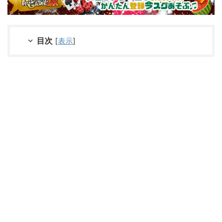
目次
[
表示
]