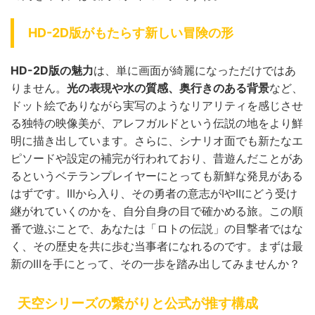
HD-2D版がもたらす新しい冒険の形
HD-2D版の魅力
は、単に画面が綺麗になっただけではあ
りません。
光の表現や水の質感、奥行きのある背景
など、
ドット絵でありながら実写のようなリアリティを感じさせ
る独特の映像美が、アレフガルドという伝説の地をより鮮
明に描き出しています。さらに、シナリオ面でも新たなエ
ピソードや設定の補完が行われており、昔遊んだことがあ
るというベテランプレイヤーにとっても新鮮な発見がある
はずです。IIIから入り、その勇者の意志がIやIIにどう受け
継がれていくのかを、自分自身の目で確かめる旅。この順
番で遊ぶことで、あなたは「ロトの伝説」の目撃者ではな
く、その歴史を共に歩む当事者になれるのです。まずは最
新のIIIを手にとって、その一歩を踏み出してみませんか？
天空シリーズの繋がりと公式が推す構成