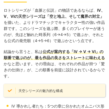
ロトシリーズが「血脈と伝説」の物語であるならば、
IV、
V、VIの天空シリーズは「空と地上、そして魔界の対立」
を描いた、よりドラマチックでキャラクター性の強い作品
群です。このシリーズを遊ぶ際、多くのプレイヤーが迷う
のが、先ほど触れた時系列（6→4→5）で遊ぶか、それと
も公式の発売順（4→5→6）で遊ぶかという点です。
結論から言うと、私は
公式が案内する
「IV → V → VI」
の
順番で遊ぶのが、最も作品の良さをストレートに味わえる
かなと思います。その理由は、それぞれの作品が持つ「驚
きの仕掛け」が、この順番を前提に設計されているからで
す。
天空シリーズの魅力的な構成
IV 導かれし者たち：5つの章に分かれたオムニバス形