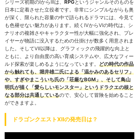
シリーズ初期のIからIIIは、
RPG
というジャンルそのものを
日本に定着させた立役者です。非常にシンプルながらも奥
が深く、限られた容量の中で語られるドラマには、今見て
も色褪せない魅力があります。続くIVからVIの時代は、シ
ナリオの複雑さやキャラクター性が大幅に強化され、プレ
イヤーが物語に没入するための仕掛けが数多く用意されま
した。そしてVII以降は、グラフィックの飛躍的な向上と
ともに、より自由度の高い育成システムや、広大なフィー
ルド探索が楽しめるようになっています。
どの時代の作品
から触れても、
堀井雄二氏による「温かみのあるセリフ」
や、
すぎやまこういち氏の「荘厳なBGM」
、そして
鳥山
明氏が描く「愛らしいモンスター」
というドラクエの核と
なる部分は共通している
ので、安心して冒険を始めること
ができますよ。
ドラゴンクエストXIIの発売日は？