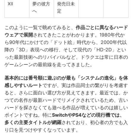
XII
夢の彼方
発売日未
へ
定
このように一覧で眺めてみると、
作品ごとに異なるハード
ウェアで展開
されてきたことがわかります。1980年代か
ら90年代にかけての「ドット絵」時代から、2000年代以
降の「3D」表現への移行、そして現代の「HD-2D」とい
った最新技術へのリバイバルなど、ドラクエは常に日本の
ゲームシーンの最前線を走ってきました。
基本的には番号順に遊ぶのが最も「システムの進化」を体
感しやすいルート
ですが、実は作品同士の繋がりを考慮す
ると、さらに面白い選び方が見えてきます。最近では、か
つての名作が最新ハードでリメイクされているため、古い
ハードを探さなくても遊べる作品が増えているのは嬉しい
ポイントですね。特に
SwitchやPS4などの現行機では、
多くの主要タイトルが網羅
されており、初心者の方でも入
り口を見つけやすくなっています。