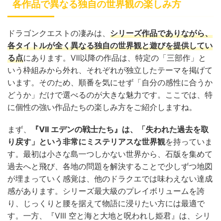
各作品で異なる独自の世界観の楽しみ方
ドラゴンクエストの凄みは、
シリーズ作品でありながら、
各タイトルが全く異なる独自の世界観と遊びを提供してい
る点
にあります。VII以降の作品は、特定の「三部作」と
いう枠組みから外れ、それぞれが独立したテーマを掲げて
います。そのため、順番を気にせず「自分の感性に合うか
どうか」だけで選べるのが大きな魅力です。ここでは、特
に個性の強い作品たちの楽しみ方をご紹介しますね。
まず、
『VII エデンの戦士たち』は、「失われた過去を取
り戻す」という非常にミステリアスな世界観
を持っていま
す。最初は小さな島一つしかない世界から、石版を集めて
過去へと飛び、各地の問題を解決することで少しずつ地図
が埋まっていく感覚は、他のドラクエでは味わえない達成
感があります。シリーズ最大級のプレイボリュームを誇
り、じっくりと腰を据えて物語に浸りたい方には最適で
す。一方、『VIII 空と海と大地と呪われし姫君』は、シリ