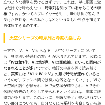
立つような衝撃を受けるはずです。これは、単に順番に遊
ぶだけでは味わえない、
時系列を知っているからこその特
権
ですね。かつてのプレイヤーがI、II、IIIの順番で遊んで
受けた感動を、今の私たちはXIという新しい視点を加えて
再体験できるのです。
天空シリーズの時系列と考察の楽しみ
一方で、IV、V、VIからなる「天空シリーズ」について
も、興味深い時系列の繋がりが示唆されています。公式に
は
「IVは第1作、Vは第2弾、VIは完結編」といった案内が
なされることが多い
ですが、物語の中身を深く読み解く
と、
実際には「VI → IV → V」の順で時間が流れている
と
いうのが、ファンの間では有力な説となっています。VIで
天空城の誕生が描かれ、IVで天空城が確立され、Vでその
伝説が過去のものとして語られるという流れは、非常に説
得力があります。このように、明確な答えが提示されてい
ない部分についても、自分なりに時系列を考察しながら遊