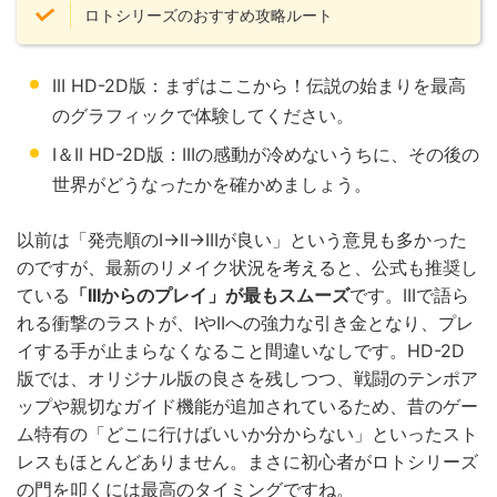
ロトシリーズのおすすめ攻略ルート
III HD-2D版：まずはここから！伝説の始まりを最高
のグラフィックで体験してください。
I＆II HD-2D版：IIIの感動が冷めないうちに、その後の
世界がどうなったかを確かめましょう。
以前は「発売順のI→II→IIIが良い」という意見も多かった
のですが、最新のリメイク状況を考えると、公式も推奨し
ている
「IIIからのプレイ」が最もスムーズ
です。IIIで語ら
れる衝撃のラストが、IやIIへの強力な引き金となり、プレ
イする手が止まらなくなること間違いなしです。HD-2D
版では、オリジナル版の良さを残しつつ、戦闘のテンポア
ップや親切なガイド機能が追加されているため、昔のゲー
ム特有の「どこに行けばいいか分からない」といったスト
レスもほとんどありません。まさに初心者がロトシリーズ
の門を叩くには最高のタイミングですね。