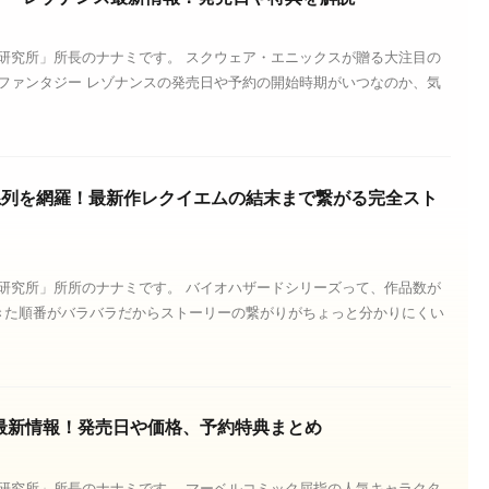
研究所」所長のナナミです。 スクウェア・エニックスが贈る大注目の
ルファンタジー レゾナンスの発売日や予約の開始時期がいつなのか、気
系列を網羅！最新作レクイエムの結末まで繋がる完全スト
研究所」所所のナナミです。 バイオハザードシリーズって、作品数が
きた順番がバラバラだからストーリーの繋がりがちょっと分かりにくい
verine最新情報！発売日や価格、予約特典まとめ
研究所」所長のナナミです。 マーベルコミック屈指の人気キャラクタ