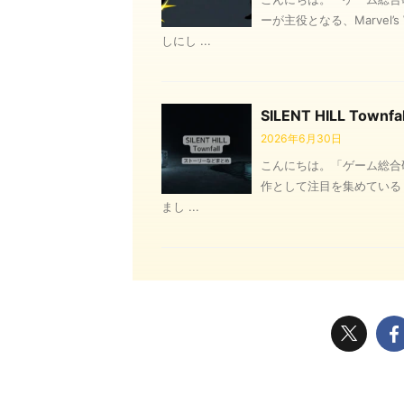
ーが主役となる、Marvel
しにし ...
SILENT HILL To
2026年6月30日
こんにちは。「ゲーム総合
作として注目を集めている『SI
まし ...