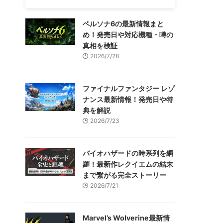
ペルソナ6の最新情報まと
め！発売日や対応機種・噂の
真相を検証
2026/7/28
ファイナルファンタジー レゾ
ナンス最新情報！発売日や特
典を解説
2026/7/23
バイオハザードの時系列を網
羅！最新作レクイエムの結末
まで繋がる完全ストーリー
2026/7/21
Marvel’s Wolverine最新情